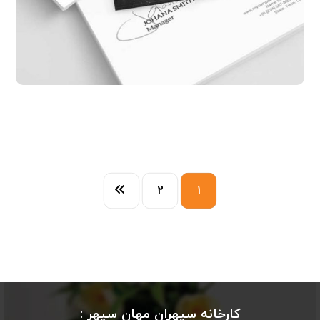
۲
۱
کارخانه سپهران مهان سپهر :