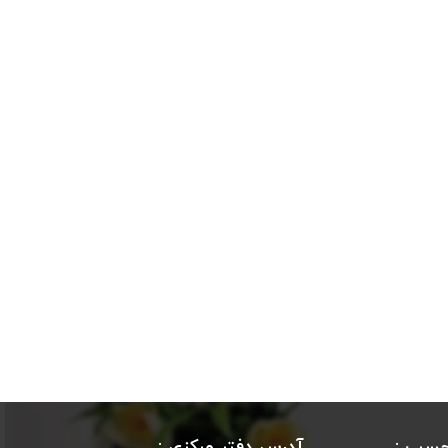
چسب :
آدرس دفتر مرکزی :